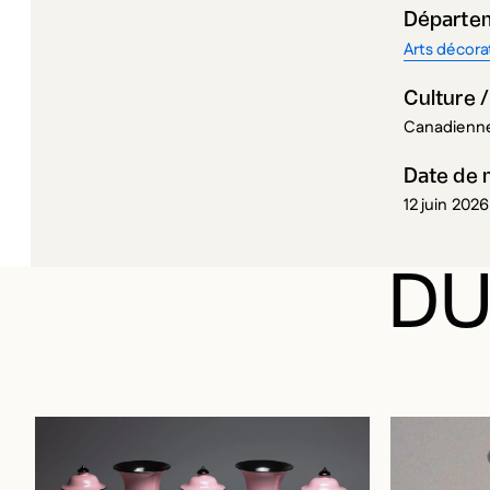
Départe
Arts décorat
Culture /
Canadienne
Date de 
12 juin 2026
DU