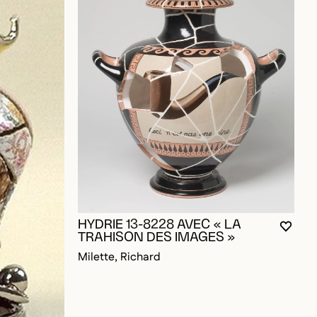
OUR AJOUTER AUX FAVORIS
HYDRIE 13-8228 AVEC « LA
VOUS
FERM
OUVR
TRAHISON DES IMAGES »
Milette, Richard
L
M