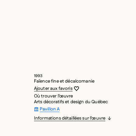
1993
Faïence fine et décalcomanie
Vous devez être connecté pour ajouter
Fermer la modale
Ouvrir la modale
Ajouter aux favoris
Où trouver l’œuvre
Arts décoratifs et design du Québec
Pavillon A
Informations détaillées sur l’œuvre