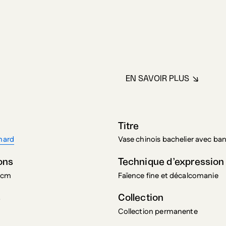
EN SAVOIR PLUS
À PROPOS DE MI
Titre
chard
Vase chinois bachelier avec ba
ons
Technique d’expression
4 cm
Faïence fine et décalcomanie
s
Collection
Collection permanente