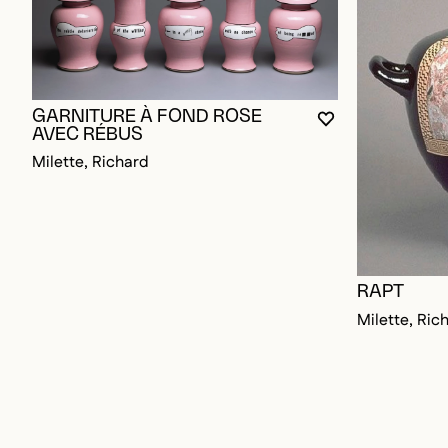
GARNITURE À FOND ROSE
VOUS DEVEZ ÊT
FERMER LA MO
OUVRIR LA MO
AVEC RÉBUS
Milette, Richard
RAPT
Milette, Ric