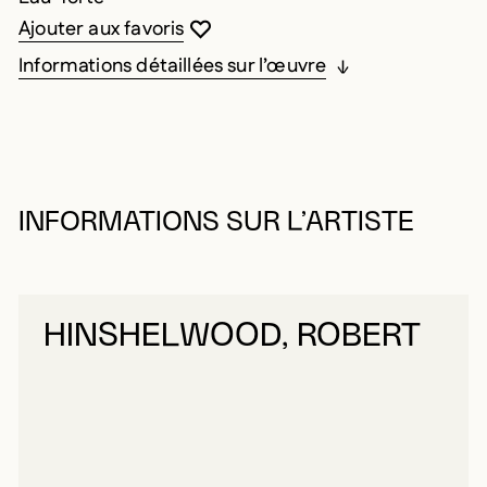
Vous devez être connecté pour ajouter au
Fermer la modale
Ouvrir la modale
Ajouter aux favoris
Informations détaillées sur l’œuvre
INFORMATIONS SUR L’ARTISTE
HINSHELWOOD, ROBERT