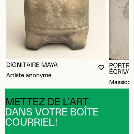
DIGNITAIRE MAYA
PORTRA
VOUS DEVE
FERMER L
OUVRIR LA
ÉCRIVA
Artiste anonyme
Massico
METTEZ DE L’ART
DANS VOTRE BOÎTE
COURRIEL!