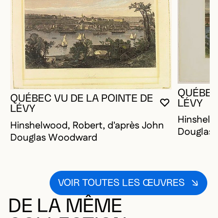
QUÉBEC 
QUÉBEC VU DE LA POINTE DE
LÉVY
VOUS DEVE
FERMER L
OUVRIR LA
LÉVY
Hinshelw
Hinshelwood, Robert, d'après John
Douglas
Douglas Woodward
VOIR TOUTES LES ŒUVRES
DE LA MÊME