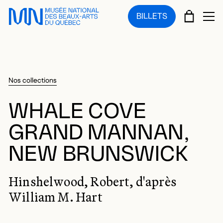
Sauter au menu principal
Sauter au contenu principal
Sauter au pied de page
PANIE
BILLETS
OU
Nos collections
WHALE COVE
GRAND MANNAN,
NEW BRUNSWICK
Hinshelwood, Robert, d'après
William M. Hart