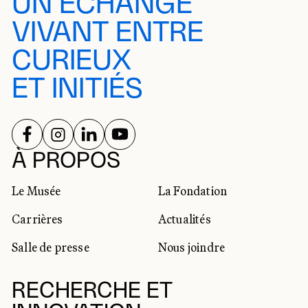
UN ÉCHANGE
VIVANT ENTRE
CURIEUX
ET INITIÉS
SUIVEZ-NOUS SUR
SUIVEZ-NOUS SUR
SUIVEZ-NOUS SUR
SUIVEZ-NOUS SUR
RÉSEAUX SOCIAUX
À PROPOS
Le Musée
La Fondation
Carrières
Actualités
Salle de presse
Nous joindre
RECHERCHE ET