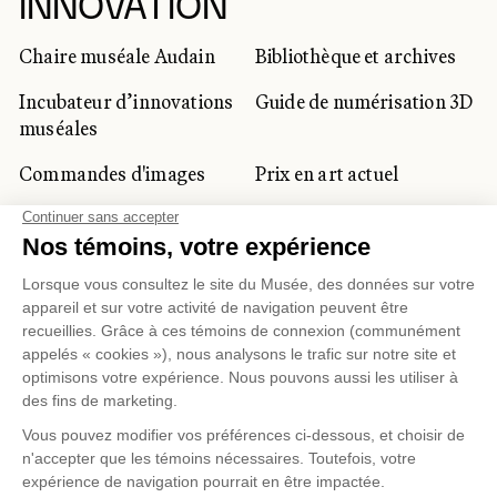
INNOVATION
Chaire muséale Audain
Bibliothèque et archives
Incubateur d’innovations
Guide de numérisation 3D
muséales
Commandes d'images
Prix en art actuel
Prix Lynne-Cohen
CLIENTÈLE CORPORATIVE
ET PRIVÉE
Location d'espaces
Activités corporatives
Location d'œuvres
Voyagistes et
professionnels du
tourisme