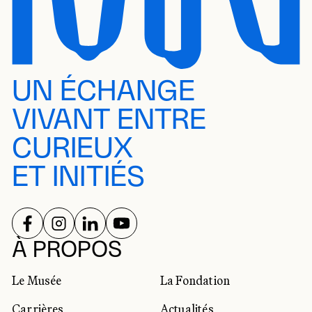
UN ÉCHANGE
VIVANT ENTRE
CURIEUX
ET INITIÉS
SUIVEZ-NOUS SUR
SUIVEZ-NOUS SUR
SUIVEZ-NOUS SUR
SUIVEZ-NOUS SUR
RÉSEAUX SOCIAUX
À PROPOS
Le Musée
La Fondation
Carrières
Actualités