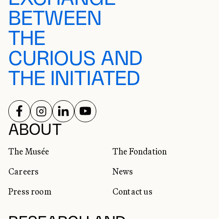
BETWEEN
THE
CURIOUS AND
THE INITIATED
FOLLOW US ON
FOLLOW US ON
FOLLOW US ON
FOLLOW US ON
SOCIAL NETWORKS
ABOUT
The Musée
The Fondation
Careers
News
Press room
Contact us