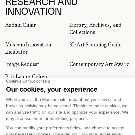
RESEARCH AND
INNOVATION
Audain Chair
Library, Archives, and
Collections
Museum Innovation
3D Art Scanning Guide
Incubator
Image Request
Contemporary Art Award
Prix Lynne-Cohen
CORPORATE AND PRIVATE
CLIENTS
Space Rentals
Corporate Activities
Artwork Rentals
Tour Operator and