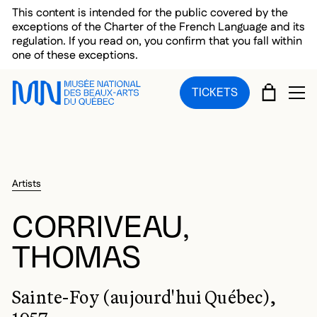
Skip to main menu
Skip to main content
Skip to footer
This content is intended for the public covered by the
exceptions of the Charter of the French Language and its
regulation. If you read on, you confirm that you fall within
one of these exceptions.
CART
TICKETS
OP
Artists
CORRIVEAU,
THOMAS
Sainte-Foy (aujourd'hui Québec),