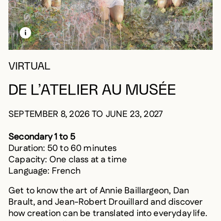
LEARN MORE ABOUT THIS MEDIA
OPEN MODAL
VIRTUAL
DE L’ATELIER AU MUSÉE
SEPTEMBER 8, 2026 TO JUNE 23, 2027
Secondary 1 to 5
Duration: 50 to 60 minutes
Capacity: One class at a time
Language: French
Get to know the art of Annie Baillargeon, Dan
Brault, and Jean-Robert Drouillard and discover
how creation can be translated into everyday life.