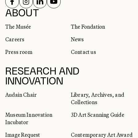
FOLLOW US ON
FOLLOW US ON
FOLLOW US ON
FOLLOW US ON
SOCIAL NETWORKS
ABOUT
The Musée
The Fondation
Careers
News
Press room
Contact us
RESEARCH AND
INNOVATION
Audain Chair
Library, Archives, and
Collections
Museum Innovation
3D Art Scanning Guide
Incubator
Image Request
Contemporary Art Award