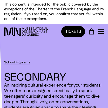
Skip to main menu
Skip to main content
Skip to footer
This content is intended for the public covered by the
exceptions of the Charter of the French Language and its
regulation. If you read on, you confirm that you fall within
one of these exceptions.
CART
TICKETS
OP
School Programs
SECONDARY
An inspiring cultural experience for your students!
We offer tours designed specifically to spark
teenagers’ curiosity and encourage them to dive
deeper. Through lively, open conversations,
students are given space to share their feelings