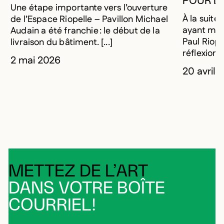
POUR L
Une étape importante vers l’ouverture
À la suite
de l’Espace Riopelle – Pavillon Michael
ayant mar
Audain a été franchie : le début de la
Paul Riop
livraison du bâtiment. [...]
réflexion s
2 mai 2026
20 avril 
METTEZ DE L’ART
DANS VOTRE BOÎTE
COURRIEL!