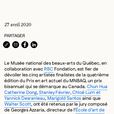
27 avril 2020
PARTAGER
COPIER L’URL DANS LE PRESSE-PAPIERS
PARTAGER PAR COURRIEL
PARTAGER SUR
PARTAGER SUR
Le Musée national des beaux-arts du Québec, en
collaboration avec
RBC
Fondation, est fier de
dévoiler les cinq artistes finalistes de la quatrième
édition du Prix en art actuel du MNBAQ, un prix
bisannuel qui se démarque au Canada.
Chun Hua
Catherine Dong
,
Stanley Février
,
Chloë Lum et
Yannick Desranleau
,
Marigold Santos
ainsi que
Walter Scott
, ont été retenus par le jury composé
de Georges Azzaria, directeur de l’
École d’art de