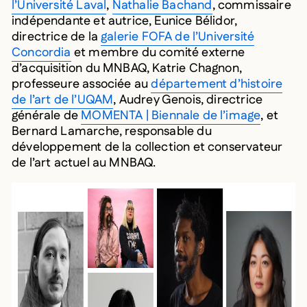
l’Université Laval
,
Nathalie Bachand
, commissaire
indépendante et autrice, Eunice Bélidor,
directrice de la
galerie FOFA de l’Université
Concordia
et membre du comité externe
d’acquisition du MNBAQ, Katrie Chagnon,
professeure associée au
département d’histoire
de l’art de l’UQAM
, Audrey Genois, directrice
générale de
MOMENTA | Biennale de l’image
, et
Bernard Lamarche, responsable du
développement de la collection et conservateur
de l’art actuel au MNBAQ.