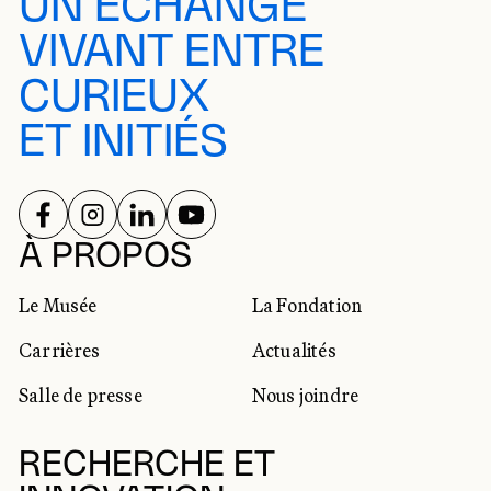
UN ÉCHANGE
VIVANT ENTRE
CURIEUX
ET INITIÉS
SUIVEZ-NOUS SUR
SUIVEZ-NOUS SUR
SUIVEZ-NOUS SUR
SUIVEZ-NOUS SUR
RÉSEAUX SOCIAUX
À PROPOS
Le Musée
La Fondation
Carrières
Actualités
Salle de presse
Nous joindre
RECHERCHE ET