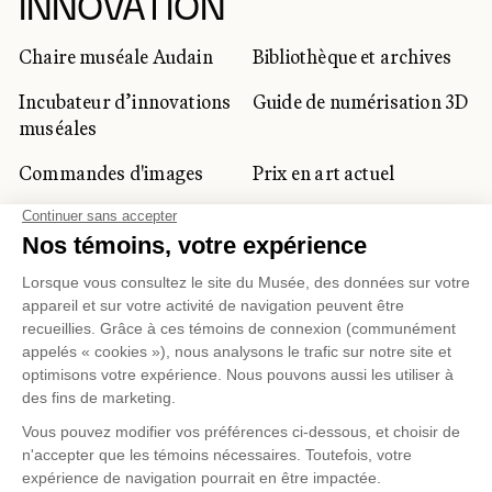
INNOVATION
Chaire muséale Audain
Bibliothèque et archives
Incubateur d’innovations
Guide de numérisation 3D
muséales
Commandes d'images
Prix en art actuel
Prix Lynne-Cohen
CLIENTÈLE CORPORATIVE
ET PRIVÉE
Location d'espaces
Activités corporatives
Location d'œuvres
Voyagistes et
professionnels du
tourisme