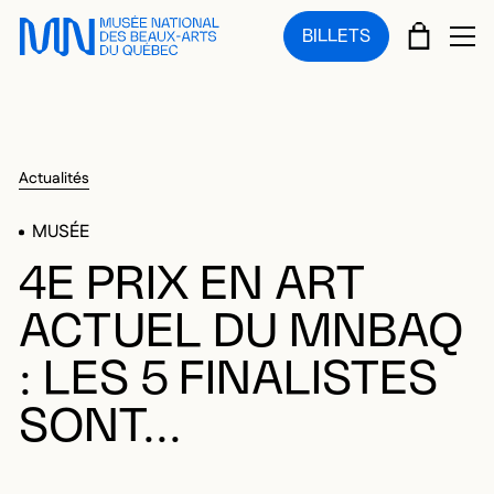
Sauter au menu principal
Sauter au contenu principal
Sauter au pied de page
PANIE
BILLETS
OU
Actualités
MUSÉE
4E PRIX EN ART
ACTUEL DU MNBAQ
: LES 5 FINALISTES
SONT...