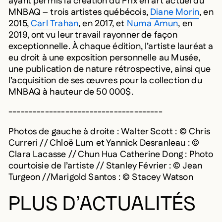
ayant permis la création du Prix en art actuel du
MNBAQ – trois artistes québécois,
Diane Morin
, en
2015,
Carl Trahan
, en 2017, et
Numa Amun
, en
2019, ont vu leur travail rayonner de façon
exceptionnelle. À chaque édition, l’artiste lauréat a
eu droit à une exposition personnelle au Musée,
une publication de nature rétrospective, ainsi que
l’acquisition de ses œuvres pour la collection du
MNBAQ à hauteur de 50 000$.
--------------------------------------
Photos de gauche à droite : Walter Scott : © Chris
Curreri // Chloë Lum et Yannick Desranleau : ©
Clara Lacasse // Chun Hua Catherine Dong : Photo
courtoisie de l’artiste // Stanley Février : © Jean
Turgeon //Marigold Santos : © Stacey Watson
PLUS D’ACTUALITÉS