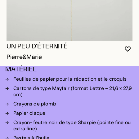
UN PEU D'ÉTERNITÉ
VOU
FE
OUV
Pierre&Marie
MATÉRIEL
Feuilles de papier pour la rédaction et le croquis
Cartons de type Mayfair (format Lettre – 21,6 x 27,9
cm)
Crayons de plomb
Papier claque
Crayon- feutre noir de type Sharpie (pointe fine ou
extra fine)
Pastels à l’huile