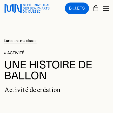
Sauter au menu principal
Sauter au contenu principal
Sauter au pied de page
PANIE
BILLETS
OU
L’art dans ma classe
ACTIVITÉ
UNE HISTOIRE DE
BALLON
Activité de création