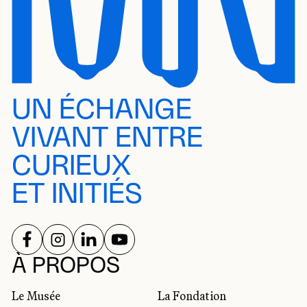
UN ÉCHANGE
VIVANT ENTRE
CURIEUX
ET INITIÉS
SUIVEZ-NOUS SUR
SUIVEZ-NOUS SUR
SUIVEZ-NOUS SUR
SUIVEZ-NOUS SUR
RÉSEAUX SOCIAUX
À PROPOS
Le Musée
La Fondation