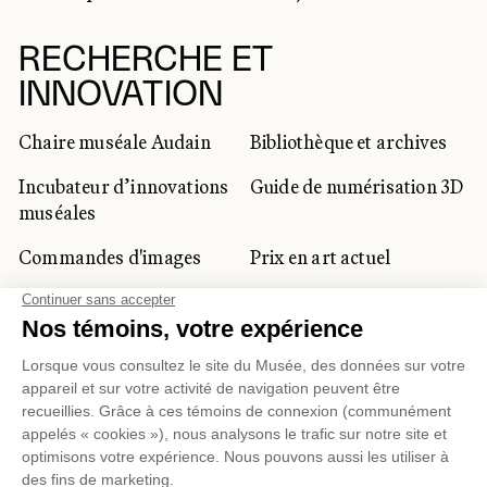
RECHERCHE ET
INNOVATION
Chaire muséale Audain
Bibliothèque et archives
Incubateur d’innovations
Guide de numérisation 3D
muséales
Commandes d'images
Prix en art actuel
Prix Lynne-Cohen
CLIENTÈLE CORPORATIVE
ET PRIVÉE
Location d'espaces
Activités corporatives