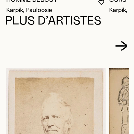
VOUS DEVE
FERMER L
OUVRIR LA
Karpik, Pauloosie
Karpik, P
PLUS D’ARTISTES