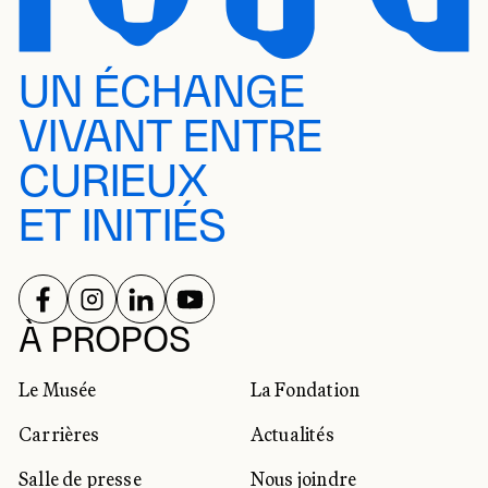
UN ÉCHANGE
VIVANT ENTRE
CURIEUX
ET INITIÉS
SUIVEZ-NOUS SUR
SUIVEZ-NOUS SUR
SUIVEZ-NOUS SUR
SUIVEZ-NOUS SUR
RÉSEAUX SOCIAUX
À PROPOS
Le Musée
La Fondation
Carrières
Actualités
Salle de presse
Nous joindre