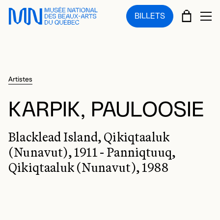
Sauter au menu principal
Sauter au contenu principal
Sauter au pied de page
PANIE
BILLETS
OU
Artistes
KARPIK, PAULOOSIE
Blacklead Island, Qikiqtaaluk
(Nunavut), 1911 - Panniqtuuq,
Qikiqtaaluk (Nunavut), 1988