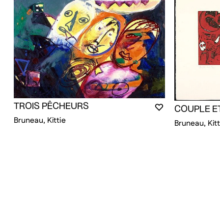
TROIS PÊCHEURS
COUPLE E
VOUS DEVEZ ÊT
FERMER LA MO
OUVRIR LA MOD
Bruneau, Kittie
Bruneau, Kitt