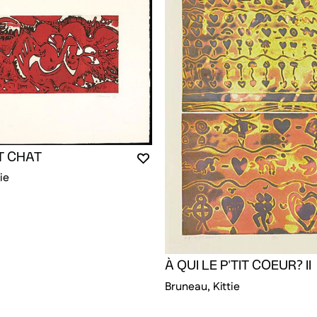
T CHAT
RE CONNECTÉ POUR AJOUTER AUX FAVORIS
DALE
ALE
VOUS DEVEZ ÊTRE CONNECTÉ P
FERMER LA MODALE
OUVRIR LA MODALE
ie
À QUI LE P'TIT COEUR? II
Bruneau, Kittie