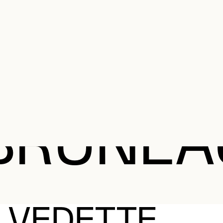
MENU SE
anifier votre visite
Programmation
Œuvres et artistes
Éducation et 
MENU PRI
 BRUNEA
 VEDETTE