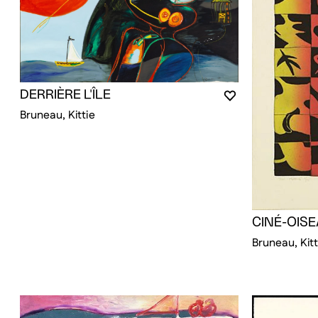
DERRIÈRE L'ÎLE
VOUS DEVEZ ÊT
FERMER LA MO
OUVRIR LA MOD
Bruneau, Kittie
CINÉ-OIS
Bruneau, Kitt