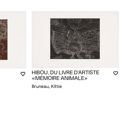
HIBOU, DU LIVRE D'ARTISTE
VOUS
FERM
OUVR
VOUS DEVEZ ÊTRE CONNECTÉ POUR AJOUTER A
FERMER LA MODALE
OUVRIR LA MODALE
«MÉMOIRE ANIMALE»
Bruneau, Kittie