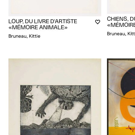
CHIENS, D
LOUP, DU LIVRE D'ARTISTE
VOUS DEVEZ ÊT
FERMER LA MO
OUVRIR LA MOD
«MÉMOIRE
«MÉMOIRE ANIMALE»
Bruneau, Kitt
Bruneau, Kittie