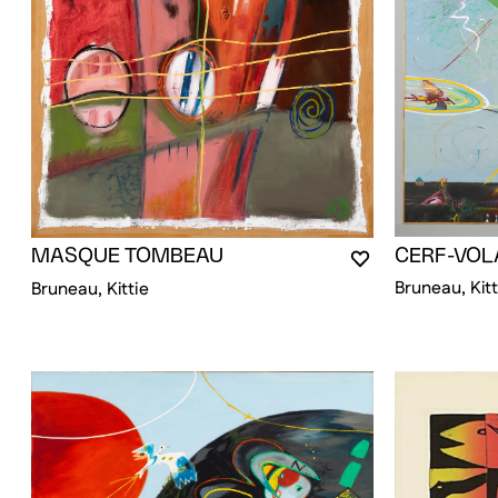
CERF-VOL
MASQUE TOMBEAU
VOUS DEVEZ ÊT
FERMER LA MO
OUVRIR LA MOD
Bruneau, Kitt
Bruneau, Kittie