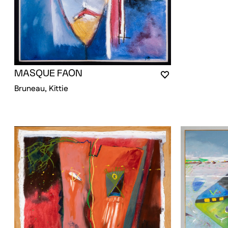
MASQUE FAON
VOUS DEVEZ ÊT
FERMER LA MO
OUVRIR LA MOD
Bruneau, Kittie