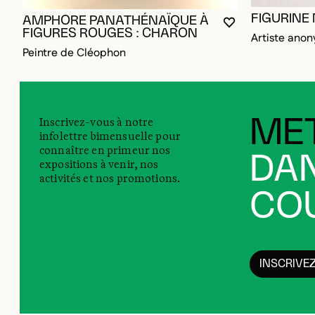
FIGURINE
AMPHORE PANATHÉNAÏQUE À
VOUS DEVEZ ÊT
FERMER LA MO
OUVRIR LA MO
FIGURES ROUGES : CHARON
Artiste ano
Peintre de Cléophon
Inscrivez-vous à notre
MET
infolettre bimensuelle pour
connaître en primeur nos
DAN
expositions à venir, nos
activités et nos promotions.
COU
INSCRIVE