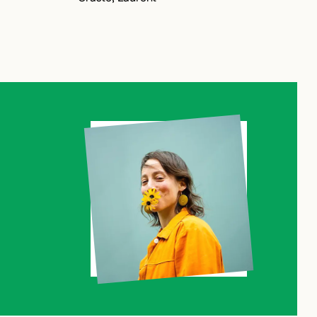
OUR AJOUTER AUX FAVORIS
P
C
C