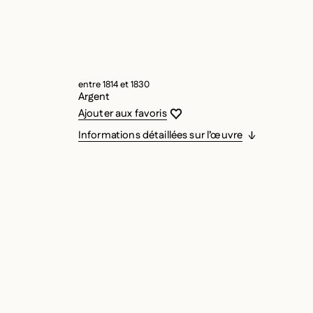
entre 1814 et 1830
Argent
Vous devez être connecté pour ajouter
Fermer la modale
Ouvrir la modale
Ajouter aux favoris
Informations détaillées sur l’œuvre