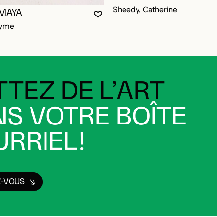
Sheedy, Catherine
 MAYA
VOUS DEVEZ ÊTRE CONNECTÉ P
FERMER LA MODALE
OUVRIR LA MODALE
RE CONNECTÉ POUR AJOUTER AUX FAVORIS
DALE
DALE
nyme
TEZ DE L’ART
S VOTRE BOÎTE
RRIEL!
Z-VOUS