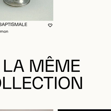
 BAPTISMALE
VOUS DEVEZ ÊTRE CONNECTÉ P
FERMER LA MODALE
OUVRIR LA MODALE
omon
 LA MÊME
LLECTION