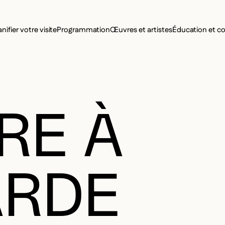
MENU SE
anifier votre visite
Programmation
Œuvres et artistes
Éducation et 
MENU PRI
RE À
RDE