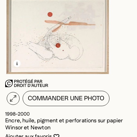
EN SAVOIR PLUS SUR CETTE IMAGE
OUVRIR LA MODALE
COMMANDER UNE PHOTO
1998-2000
Encre, huile, pigment et perforations sur papier
Winsor et Newton
Vous devez être connecté pour ajouter au
Fermer la modale
Ouvrir la modale
Ajouter aux favoris