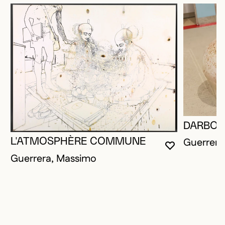
DARBOR
Guerrera
L'ATMOSPHÈRE COMMUNE
VOUS DEVE
FERMER L
OUVRIR LA
Guerrera, Massimo