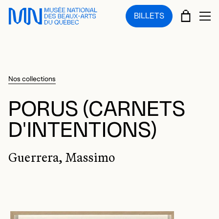
Sauter au menu principal
Sauter au contenu principal
Sauter au pied de page
PANIE
BILLETS
OU
Nos collections
PORUS (CARNETS
D'INTENTIONS)
Guerrera, Massimo