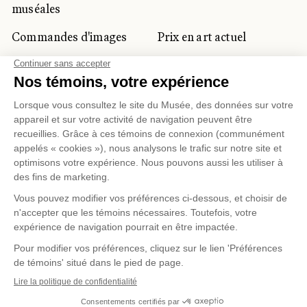
muséales
Commandes d'images
Prix en art actuel
Prix Lynne-Cohen
CLIENTÈLE CORPORATIVE
ET PRIVÉE
Location d'espaces
Activités corporatives
Location d'œuvres
Voyagistes et
professionnels du
tourisme
Gestion des témoins
Politique de confidentialité
Conditions d'utilisation
Politique d'achat en ligne
© 2026 MUSÉE NATIONAL DES BEAUX-ARTS DU