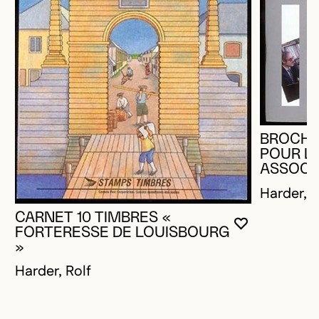
BROCHU
POUR L
ASSOCI
Harder, R
CARNET 10 TIMBRES «
VOUS DEVE
FERMER L
OUVRIR LA
FORTERESSE DE LOUISBOURG
»
Harder, Rolf