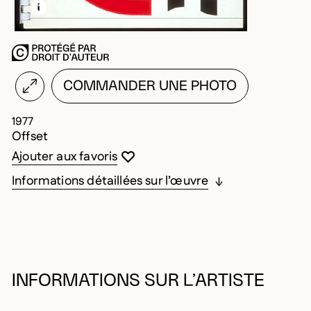
EN SAVOIR PLUS SUR CETTE IMAGE
OUVRIR LA MODALE
COMMANDER UNE PHOTO
1977
Offset
Vous devez être connecté pour ajouter au
Fermer la modale
Ouvrir la modale
Ajouter aux favoris
Informations détaillées sur l’œuvre
INFORMATIONS SUR L’ARTISTE