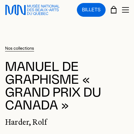
Sauter au menu principal
Sauter au contenu principal
Sauter au pied de page
PANIE
BILLETS
OU
Nos collections
MANUEL DE
GRAPHISME «
GRAND PRIX DU
CANADA »
Harder, Rolf