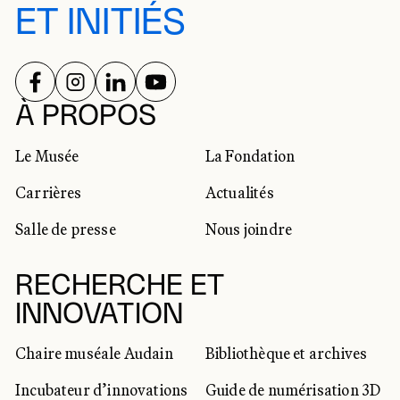
ET INITIÉS
SUIVEZ-NOUS SUR
SUIVEZ-NOUS SUR
SUIVEZ-NOUS SUR
SUIVEZ-NOUS SUR
RÉSEAUX SOCIAUX
À PROPOS
Le Musée
La Fondation
Carrières
Actualités
Salle de presse
Nous joindre
RECHERCHE ET
INNOVATION
Chaire muséale Audain
Bibliothèque et archives
Incubateur d’innovations
Guide de numérisation 3D