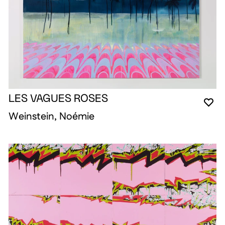
LES VAGUES ROSES
YO
CL
OP
Weinstein, Noémie