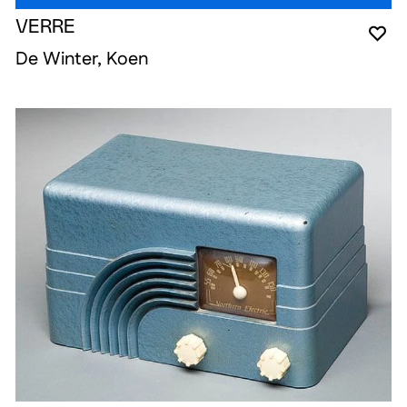
VERRE
YO
CL
OP
De Winter, Koen