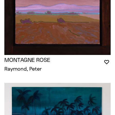
MONTAGNE ROSE
YO
CL
OP
Raymond, Peter