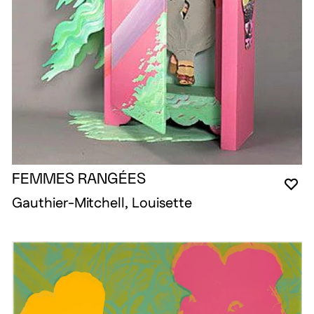
FEMMES RANGÉES
YO
CL
OP
Gauthier-Mitchell, Louisette