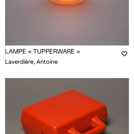
LAMPE « TUPPERWARE »
YO
CL
OP
Laverdière, Antoine