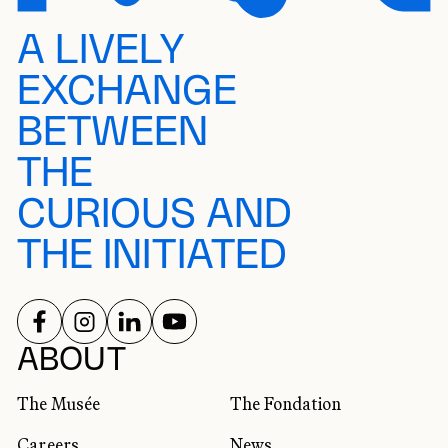
A LIVELY
EXCHANGE
BETWEEN
THE
CURIOUS AND
THE INITIATED
FOLLOW US ON
FOLLOW US ON
FOLLOW US ON
FOLLOW US ON
SOCIAL NETWORKS
ABOUT
The Musée
The Fondation
Careers
News