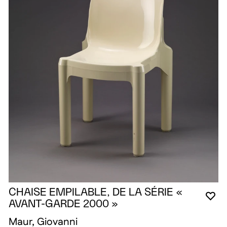
CHAISE EMPILABLE, DE LA SÉRIE «
YO
CL
OP
AVANT-GARDE 2000 »
Maur, Giovanni