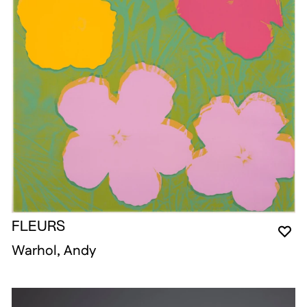
FLEURS
YO
CL
OP
Warhol, Andy