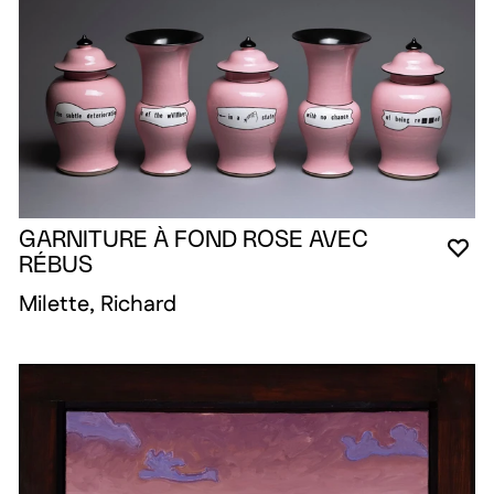
GARNITURE À FOND ROSE AVEC
YO
CL
OP
RÉBUS
Milette, Richard