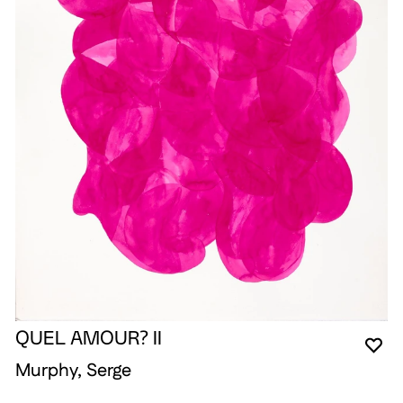
QUEL AMOUR? II
YO
CL
OP
Murphy, Serge