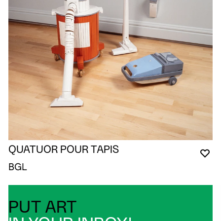
QUATUOR POUR TAPIS
YO
CL
OP
BGL
PUT ART