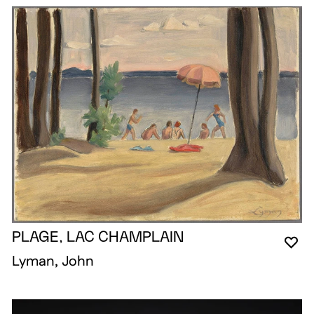
PLAGE, LAC CHAMPLAIN
YO
CL
OP
Lyman, John