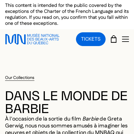
Skip to main menu
Skip to main content
Skip to footer
This content is intended for the public covered by the
exceptions of the Charter of the French Language and its
regulation. If you read on, you confirm that you fall within
one of these exceptions.
CART
TICKETS
OP
Our Collections
DANS LE MONDE DE
BARBIE
À l'occasion de la sortie du film
Barbie
de Greta
Gerwig, nous nous sommes amusés à imaginer les
oeuvres et objets de la collection du MNBAQ qui