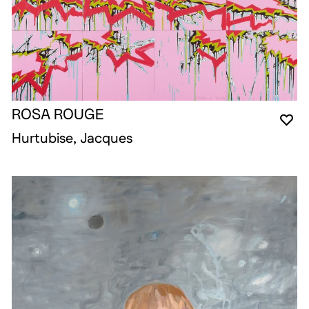
ROSA ROUGE
YO
CL
OP
Hurtubise, Jacques