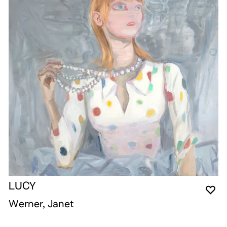
LUCY
YO
CL
OP
Werner, Janet