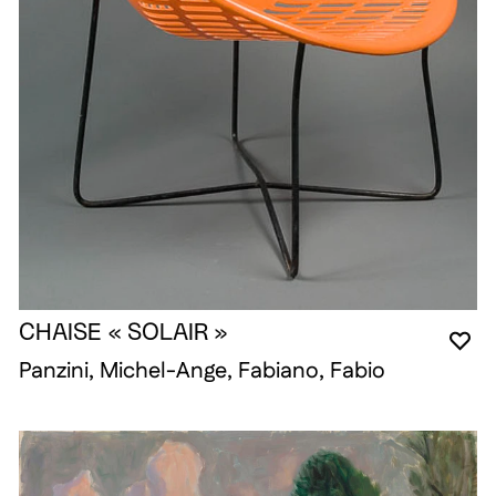
CHAISE « SOLAIR »
YO
CL
OP
Panzini, Michel-Ange, Fabiano, Fabio