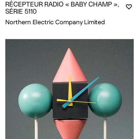
RÉCEPTEUR RADIO « BABY CHAMP »,
YO
CL
OP
SÉRIE 5110
Northern Electric Company Limited