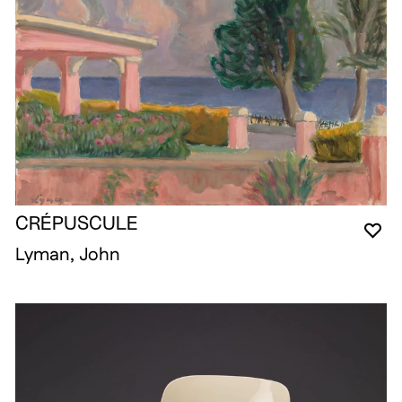
CRÉPUSCULE
YO
CL
OP
Lyman, John