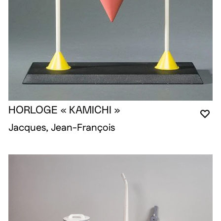
HORLOGE « KAMICHI »
YO
CL
OP
Jacques, Jean-François