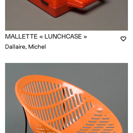
MALLETTE « LUNCHCASE »
YO
CL
OP
Dallaire, Michel