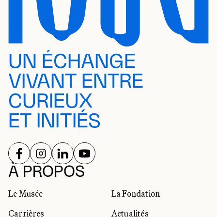
UN ÉCHANGE
VIVANT ENTRE
CURIEUX
ET INITIÉS
SUIVEZ-NOUS SUR
SUIVEZ-NOUS SUR
SUIVEZ-NOUS SUR
SUIVEZ-NOUS SUR
RÉSEAUX SOCIAUX
À PROPOS
Le Musée
La Fondation
Carrières
Actualités