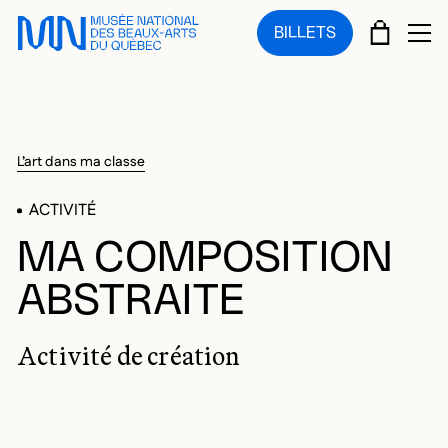
Sauter au menu principal
Sauter au contenu principal
Sauter au pied de page
PANIE
BILLETS
OU
L’art dans ma classe
ACTIVITÉ
MA COMPOSITION
ABSTRAITE
Activité de création