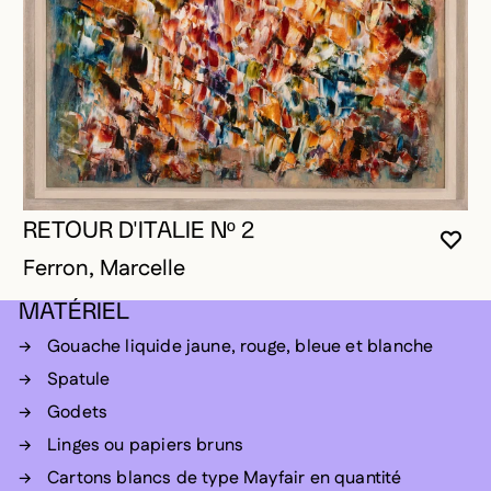
RETOUR D'ITALIE Nº 2
VOU
FE
OUV
Ferron, Marcelle
MATÉRIEL
Gouache liquide jaune, rouge, bleue et blanche
Spatule
Godets
Linges ou papiers bruns
Cartons blancs de type Mayfair en quantité