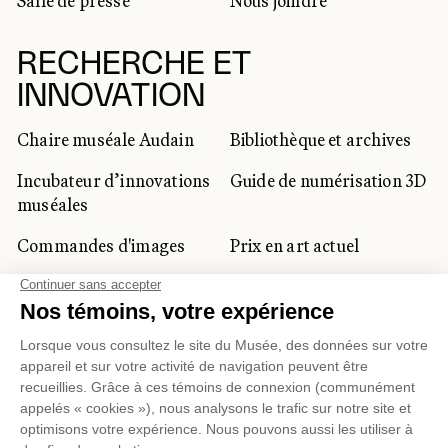
Salle de presse
Nous joindre
RECHERCHE ET
INNOVATION
Chaire muséale Audain
Bibliothèque et archives
Incubateur d’innovations
Guide de numérisation 3D
muséales
Commandes d'images
Prix en art actuel
Prix Lynne-Cohen
CLIENTÈLE CORPORATIVE
ET PRIVÉE
Location d'espaces
Activités corporatives