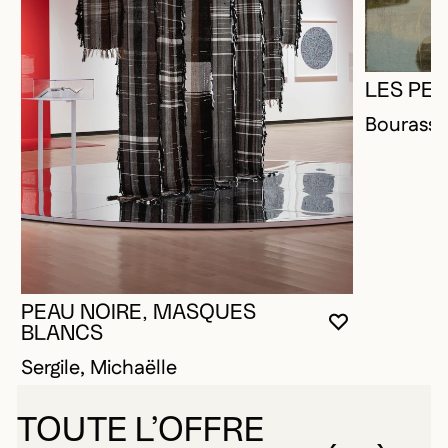
LES PE
Bourassa
PEAU NOIRE, MASQUES
VOUS DEVE
FERMER L
OUVRIR LA
BLANCS
Sergile, Michaëlle
TOUTE L’OFFRE