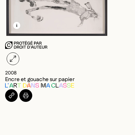
EN SAVOIR PLUS SUR CETTE IMAGE
OUVRIR LA MODALE
2008
Encre et gouache sur papier
COPIER L’URL DANS LE PRESSE-PAPIERS
IMPRIMER