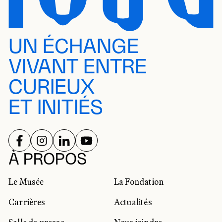
UN ÉCHANGE
VIVANT ENTRE
CURIEUX
ET INITIÉS
SUIVEZ-NOUS SUR
SUIVEZ-NOUS SUR
SUIVEZ-NOUS SUR
SUIVEZ-NOUS SUR
RÉSEAUX SOCIAUX
À PROPOS
Le Musée
La Fondation
Carrières
Actualités