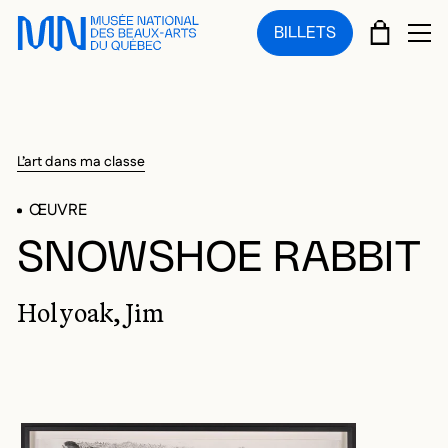
Sauter au menu principal
Sauter au contenu principal
Sauter au pied de page
PANIE
BILLETS
OU
L’art dans ma classe
ŒUVRE
SNOWSHOE RABBIT
Holyoak, Jim