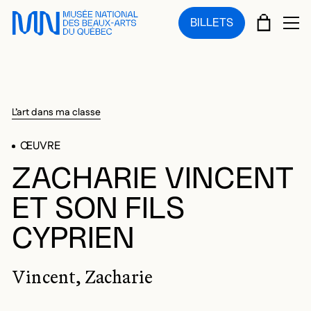
Sauter au menu principal
Sauter au contenu principal
Sauter au pied de page
PANIE
BILLETS
OU
L’art dans ma classe
ŒUVRE
ZACHARIE VINCENT
ET SON FILS
CYPRIEN
Vincent, Zacharie