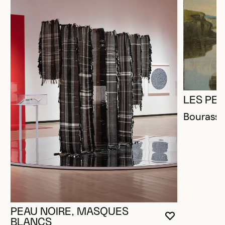
LES PE
Bourassa
PEAU NOIRE, MASQUES
VOUS DEVE
FERMER L
OUVRIR LA
BLANCS