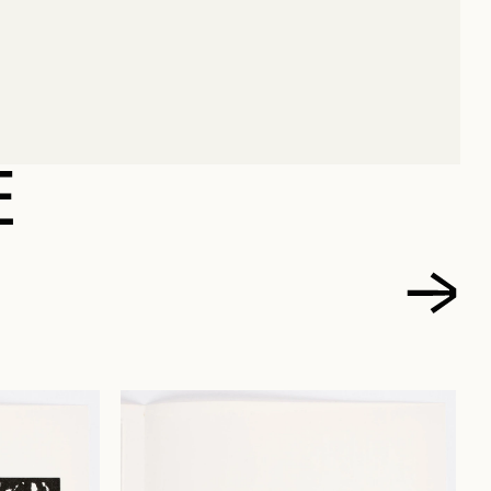
 GARNEAU
E