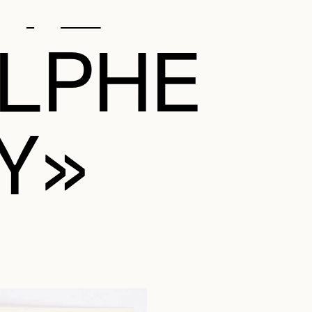
LPHE
Y»