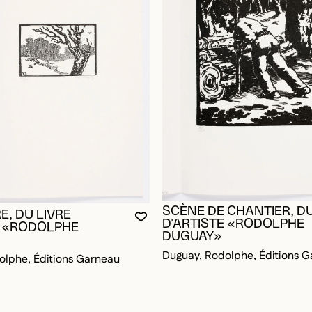
SCÈNE DE CHANTIER, DU
E, DU LIVRE
YOU MUST BE LOGGED IN TO AD
CLOSE MODAL
OPEN MODAL
D'ARTISTE «RODOLPHE
E «RODOLPHE
DUGUAY»
OGGED IN TO ADD TO FAVORITES
Duguay, Rodolphe, Éditions 
olphe, Éditions Garneau