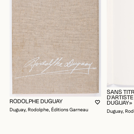
SANS TITR
D'ARTIST
RODOLPHE DUGUAY
DUGUAY»
YOU MUST BE L
CLOSE MODAL
OPEN MODAL
Duguay, Rodolphe, Éditions Garneau
Duguay, Rod