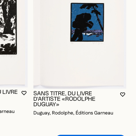
S
 LIVRE
SANS TITRE, DU LIVRE
YOU MUST BE LOGGED IN TO ADD TO FAVORITES
CLOSE MODAL
OPEN MODAL
D TO FAVORITES
YOU M
CLOS
OPEN
D
D'ARTISTE «RODOLPHE
D
DUGUAY»
D
Garneau
Duguay, Rodolphe, Éditions Garneau
SEE ALL THE ARTWORKS