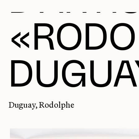
«RODO
DUGUA
Duguay, Rodolphe