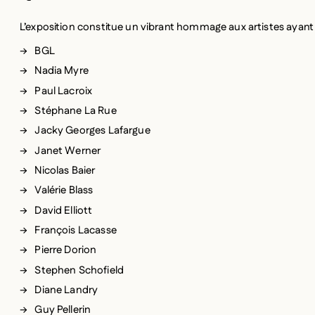
BGL
Nadia Myre
Paul Lacroix
Stéphane La Rue
Jacky Georges Lafargue
Janet Werner
Nicolas Baier
Valérie Blass
David Elliott
François Lacasse
Pierre Dorion
Stephen Schofield
Diane Landry
Guy Pellerin
De pair avec la Révolution tranquille, l’art au Québec a vécu