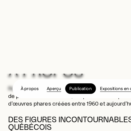
À propos
Aperçu
Publication
Expositions en 
À PROPOS
Réalisée à partir de notre riche collection d’art
de plus de 9 000 œuvres, l’exposition vous prés
d’œuvres phares créées entre 1960 et aujourd’hu
DES FIGURES INCONTOURNABLES 
QUÉBÉCOIS
L’exposition constitue un vibrant hommage aux artistes ayant