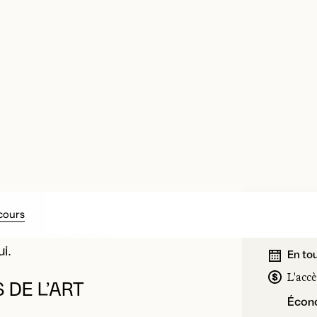
cours
INFOR
 contemporain constituée
En to
ente une sélection
L'accè
i.
Écono
DE L’ART
 marqué cette période, dont :